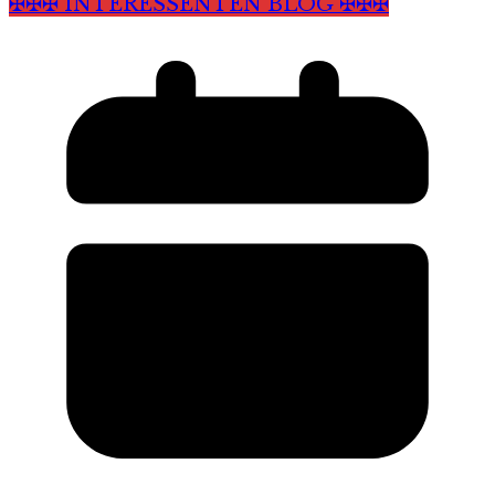
✠✠✠ INTERESSENTEN BLOG ✠✠✠