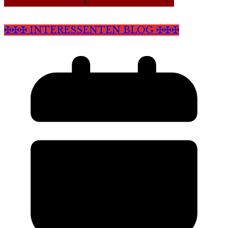
✠✠✠ INTERESSENTEN BLOG ✠✠✠