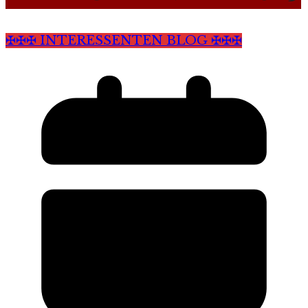
✠✠✠ INTERESSENTEN BLOG ✠✠✠