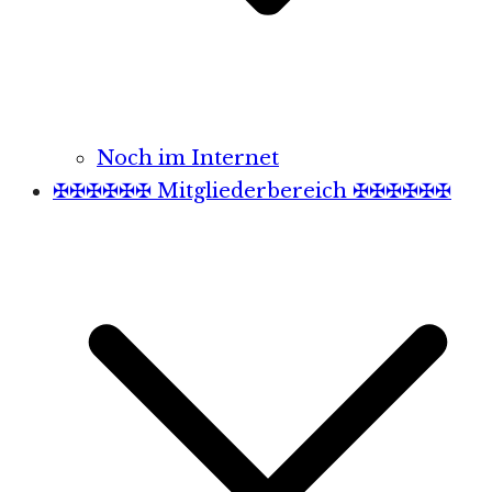
Noch im Internet
✠✠✠✠✠✠ Mitgliederbereich ✠✠✠✠✠✠