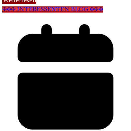
Weiterlesen
✠✠✠ INTERESSENTEN BLOG ✠✠✠