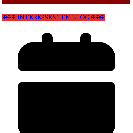
✠✠✠ INTERESSENTEN BLOG ✠✠✠