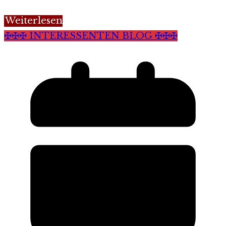
Weiterlesen
✠✠✠ INTERESSENTEN BLOG ✠✠✠