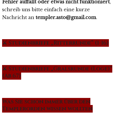
Fehler auffällt oder etwas nicht funktioniert
,
schreib uns bitte einfach eine kurze
Nachricht an
templer.asto@gmail.com
.
⚔️ Studienbriefe „Ritterrunde“ (1-16)
⚔️ Studienbriefe „Gralsrunde (Loge)“
(Ab 67)
Was Sie schon immer über den
Templerorden wissen wollten