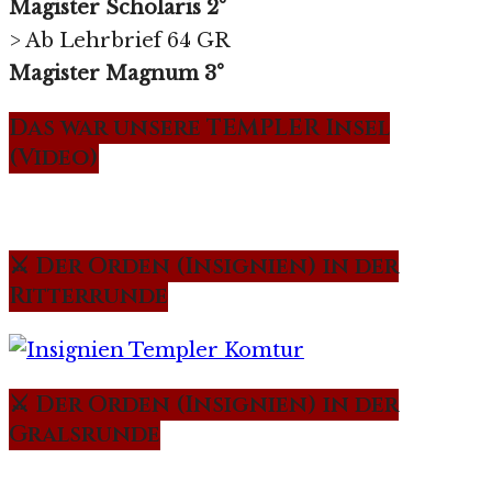
Magister Scholaris 2°
> Ab Lehrbrief 64 GR
Magister Magnum 3°
Das war unsere TEMPLER Insel
(Video)
⚔️ Der Orden (Insignien) in der
Ritterrunde
⚔️ Der Orden (Insignien) in der
Gralsrunde