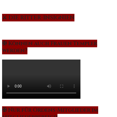
⚔️ DIE RITTER-INSIGNIEN
✠ Können auch Frauen Templer
werden?
✠ Nur für Ordens-Mitglieder im