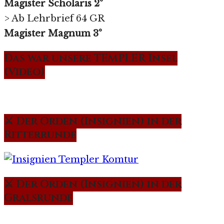
Magister Scholaris 2°
> Ab Lehrbrief 64 GR
Magister Magnum 3°
Das war unsere TEMPLER Insel
(Video)
⚔️ Der Orden (Insignien) in der
Ritterrunde
⚔️ Der Orden (Insignien) in der
Gralsrunde