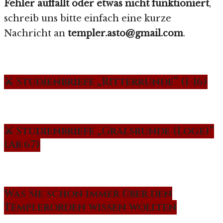
Fehler auffällt oder etwas nicht funktioniert
,
schreib uns bitte einfach eine kurze
Nachricht an
templer.asto@gmail.com
.
⚔️ Studienbriefe „Ritterrunde“ (1-16)
⚔️ Studienbriefe „Gralsrunde (Loge)“
(Ab 67)
Was Sie schon immer über den
Templerorden wissen wollten