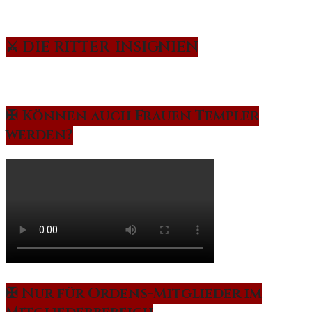
⚔️ DIE RITTER-INSIGNIEN
✠ Können auch Frauen Templer
werden?
✠ Nur für Ordens-Mitglieder im