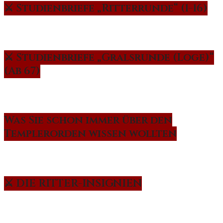
⚔️ Studienbriefe „Ritterrunde“ (1-16)
⚔️ Studienbriefe „Gralsrunde (Loge)“
(Ab 67)
Was Sie schon immer über den
Templerorden wissen wollten
⚔️ DIE RITTER-INSIGNIEN