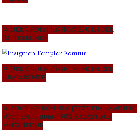
⚔️ Der Orden (Insignien) in der
Ritterrunde
⚔️ Der Orden (Insignien) in der
Gralsrunde
⚔️ Auch Sie können jetzt ein Familien-
Wappen führen. 50% Rabatt für
Mitglieder!