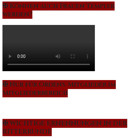
✠ Können auch Frauen Templer
werden?
✠ Nur für Ordens-Mitglieder im
Mitgliederbereich
✠ WICHTIGE ERNENNUNGEN IN DER
RITTERRUNDE