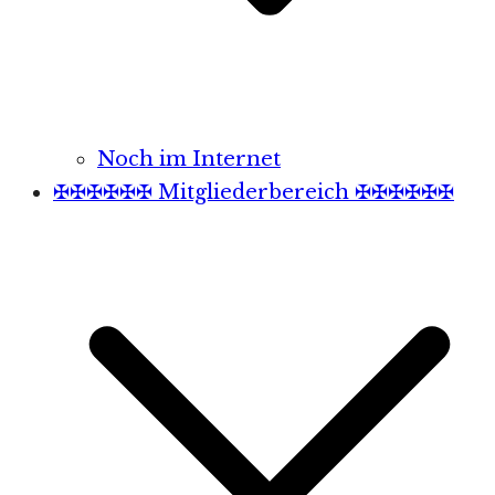
Noch im Internet
✠✠✠✠✠✠ Mitgliederbereich ✠✠✠✠✠✠