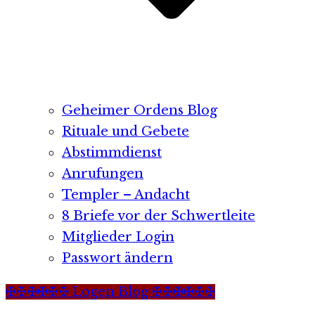
Geheimer Ordens Blog
Rituale und Gebete
Abstimmdienst
Anrufungen
Templer – Andacht
8 Briefe vor der Schwertleite
Mitglieder Login
Passwort ändern
✠✠✠✠✠✠ Logen Blog ✠✠✠✠✠✠