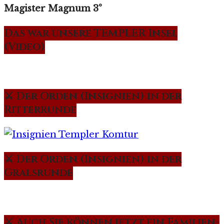
Magister Magnum 3°
Das war unsere TEMPLER Insel
(Video)
⚔️ Der Orden (Insignien) in der
Ritterrunde
⚔️ Der Orden (Insignien) in der
Gralsrunde
⚔️ Auch Sie können jetzt ein Familien-