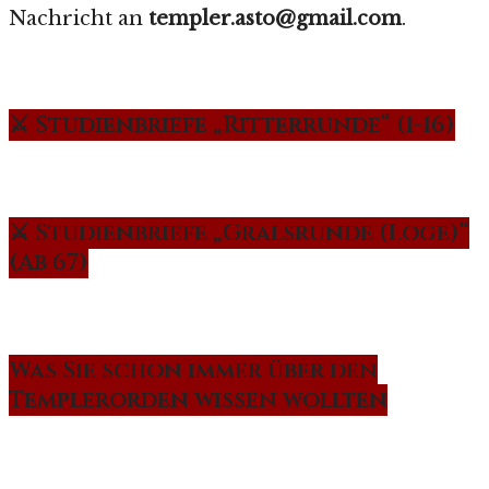
Nachricht an
templer.asto@gmail.com
.
⚔️ Studienbriefe „Ritterrunde“ (1-16)
⚔️ Studienbriefe „Gralsrunde (Loge)“
(Ab 67)
Was Sie schon immer über den
Templerorden wissen wollten