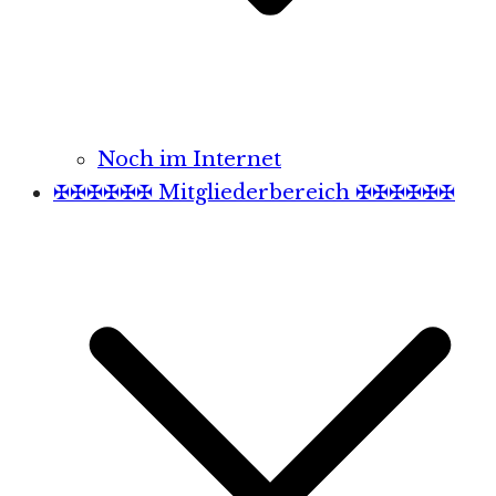
Noch im Internet
✠✠✠✠✠✠ Mitgliederbereich ✠✠✠✠✠✠