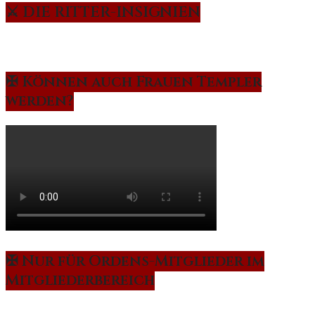
⚔️ DIE RITTER-INSIGNIEN
✠ Können auch Frauen Templer
werden?
✠ Nur für Ordens-Mitglieder im
Mitgliederbereich