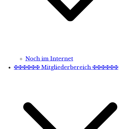
Noch im Internet
✠✠✠✠✠✠ Mitgliederbereich ✠✠✠✠✠✠