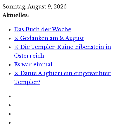
Zum
Sonntag, August 9, 2026
Inhalt
Aktuelles:
springen
Das Buch der Woche
⚔️ Gedanken am 9. August
⚔️ Die Templer-Ruine Eibenstein in
Österreich
Es war einmal …
⚔️ Dante Alighieri ein eingeweihter
Templer?