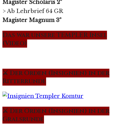
Magister Scholaris 2°
> Ab Lehrbrief 64 GR
Magister Magnum 3°
Das war unsere TEMPLER Insel
(Video)
⚔️ Der Orden (Insignien) in der
Ritterrunde
⚔️ Der Orden (Insignien) in der
Gralsrunde