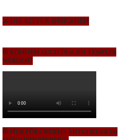
⚔️ DIE RITTER-INSIGNIEN
✠ Können auch Frauen Templer
werden?
✠ Nur für Ordens-Mitglieder im