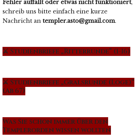
Fehler auffällt oder etwas nicht funktioniert
,
schreib uns bitte einfach eine kurze
Nachricht an
templer.asto@gmail.com
.
⚔️ Studienbriefe „Ritterrunde“ (1-16)
⚔️ Studienbriefe „Gralsrunde (Loge)“
(Ab 67)
Was Sie schon immer über den
Templerorden wissen wollten