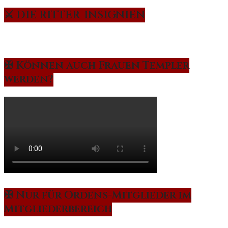
⚔️ DIE RITTER-INSIGNIEN
✠ Können auch Frauen Templer
werden?
✠ Nur für Ordens-Mitglieder im
Mitgliederbereich