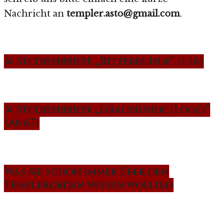
Nachricht an
templer.asto@gmail.com
.
⚔️ Studienbriefe „Ritterrunde“ (1-16)
⚔️ Studienbriefe „Gralsrunde (Loge)“
(Ab 67)
Was Sie schon immer über den
Templerorden wissen wollten