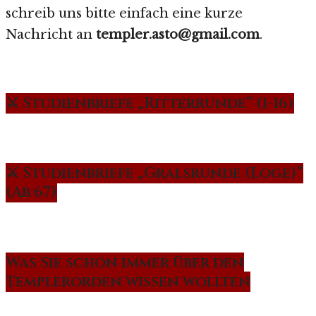
schreib uns bitte einfach eine kurze
Nachricht an
templer.asto@gmail.com
.
⚔️ Studienbriefe „Ritterrunde“ (1-16)
⚔️ Studienbriefe „Gralsrunde (Loge)“
(Ab 67)
Was Sie schon immer über den
Templerorden wissen wollten