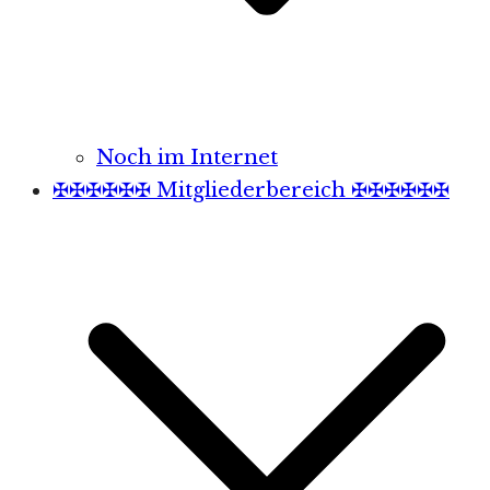
Noch im Internet
✠✠✠✠✠✠ Mitgliederbereich ✠✠✠✠✠✠