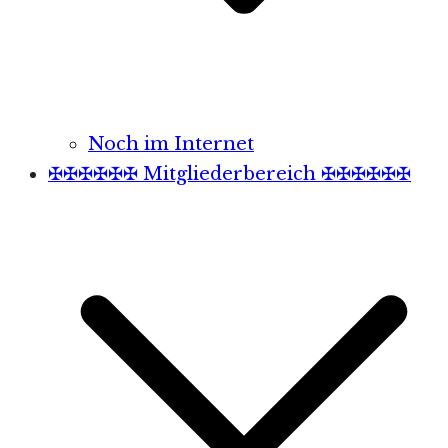
Noch im Internet
✠✠✠✠✠✠ Mitgliederbereich ✠✠✠✠✠✠