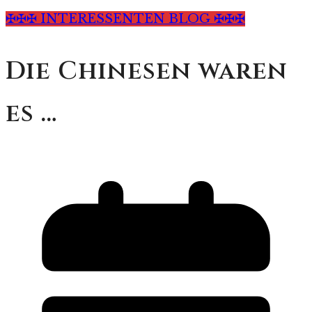
✠✠✠ INTERESSENTEN BLOG ✠✠✠
Die Chinesen waren
es …