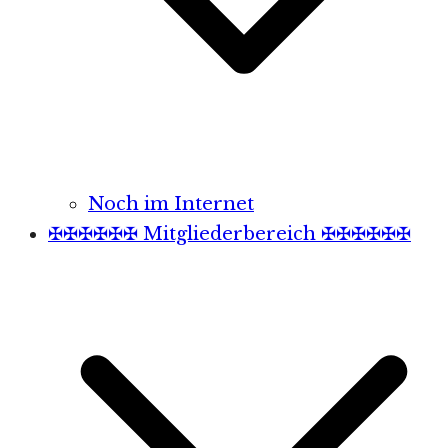
Noch im Internet
✠✠✠✠✠✠ Mitgliederbereich ✠✠✠✠✠✠