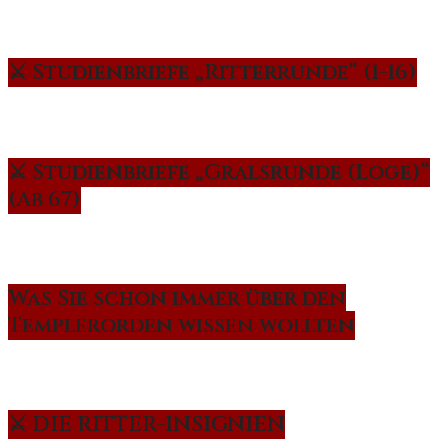
⚔️ Studienbriefe „Ritterrunde“ (1-16)
⚔️ Studienbriefe „Gralsrunde (Loge)“
(Ab 67)
Was Sie schon immer über den
Templerorden wissen wollten
⚔️ DIE RITTER-INSIGNIEN