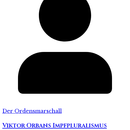
Der Ordensmarschall
Viktor Orbans Impfpluralismus