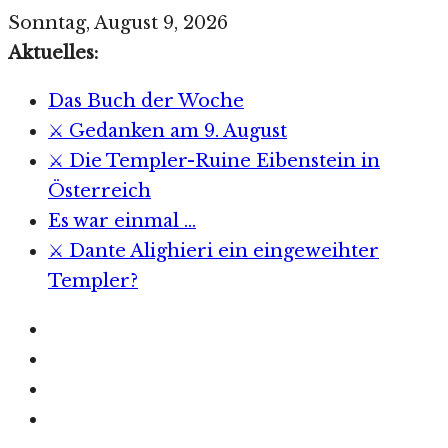
Zum
Sonntag, August 9, 2026
Inhalt
Aktuelles:
springen
Das Buch der Woche
⚔️ Gedanken am 9. August
⚔️ Die Templer-Ruine Eibenstein in
Österreich
Es war einmal …
⚔️ Dante Alighieri ein eingeweihter
Templer?