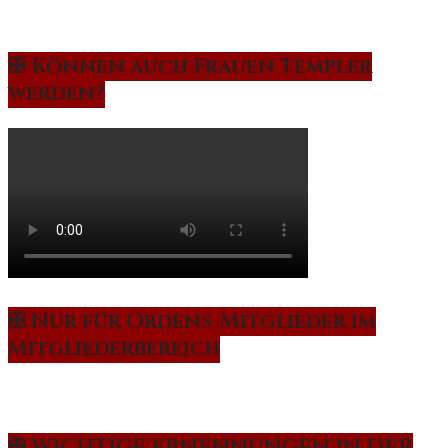
✠ Können auch Frauen Templer
werden?
✠ Nur für Ordens-Mitglieder im
Mitgliederbereich
✠ WICHTIGE ERNENNUNGEN IN DER