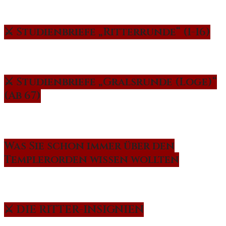
⚔️ Studienbriefe „Ritterrunde“ (1-16)
⚔️ Studienbriefe „Gralsrunde (Loge)“
(Ab 67)
Was Sie schon immer über den
Templerorden wissen wollten
⚔️ DIE RITTER-INSIGNIEN