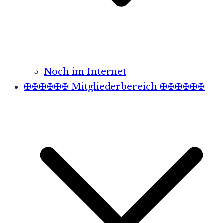
Noch im Internet
✠✠✠✠✠✠ Mitgliederbereich ✠✠✠✠✠✠