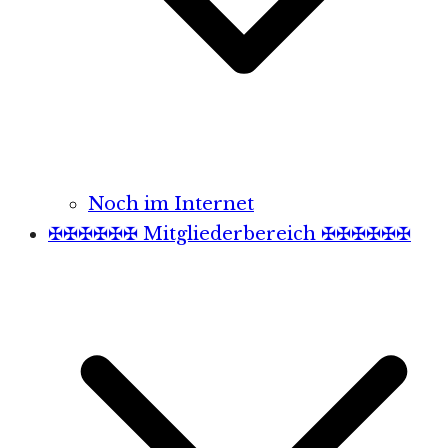
Noch im Internet
✠✠✠✠✠✠ Mitgliederbereich ✠✠✠✠✠✠