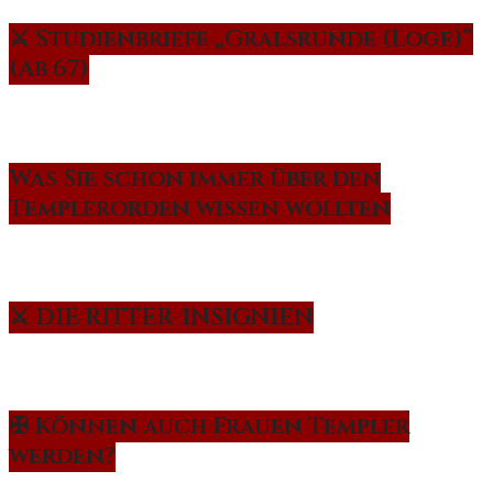
⚔️ Studienbriefe „Gralsrunde (Loge)“
(Ab 67)
Was Sie schon immer über den
Templerorden wissen wollten
⚔️ DIE RITTER-INSIGNIEN
✠ Können auch Frauen Templer
werden?