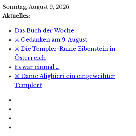
Zum
Sonntag, August 9, 2026
Inhalt
Aktuelles:
springen
Das Buch der Woche
⚔️ Gedanken am 9. August
⚔️ Die Templer-Ruine Eibenstein in
Österreich
Es war einmal …
⚔️ Dante Alighieri ein eingeweihter
Templer?