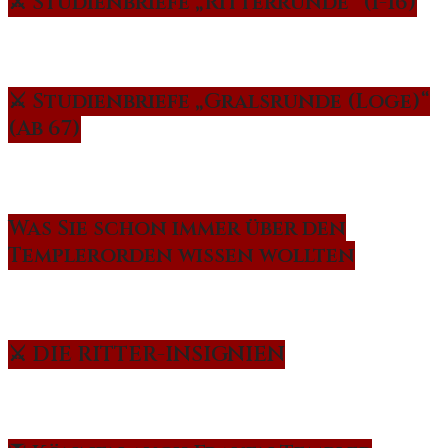
⚔️ Studienbriefe „Ritterrunde“ (1-16)
⚔️ Studienbriefe „Gralsrunde (Loge)“
(Ab 67)
Was Sie schon immer über den
Templerorden wissen wollten
⚔️ DIE RITTER-INSIGNIEN