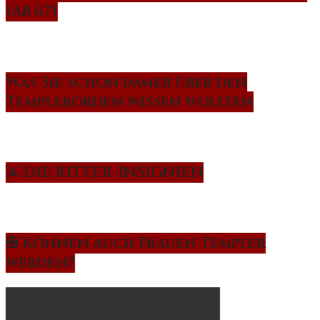
(Ab 67)
Was Sie schon immer über den
Templerorden wissen wollten
⚔️ DIE RITTER-INSIGNIEN
✠ Können auch Frauen Templer
werden?