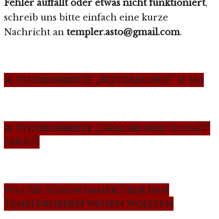
Fehler auffällt oder etwas nicht funktioniert
,
schreib uns bitte einfach eine kurze
Nachricht an
templer.asto@gmail.com
.
⚔️ Studienbriefe „Ritterrunde“ (1-16)
⚔️ Studienbriefe „Gralsrunde (Loge)“
(Ab 67)
Was Sie schon immer über den
Templerorden wissen wollten