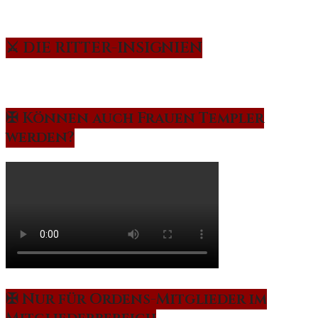
⚔️ DIE RITTER-INSIGNIEN
✠ Können auch Frauen Templer
werden?
✠ Nur für Ordens-Mitglieder im