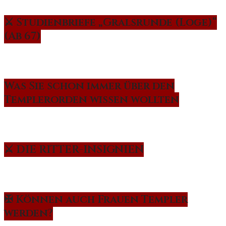
⚔️ Studienbriefe „Gralsrunde (Loge)“
(Ab 67)
Was Sie schon immer über den
Templerorden wissen wollten
⚔️ DIE RITTER-INSIGNIEN
✠ Können auch Frauen Templer
werden?