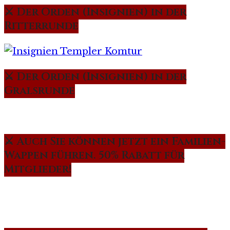
⚔️ Der Orden (Insignien) in der
Ritterrunde
⚔️ Der Orden (Insignien) in der
Gralsrunde
⚔️ Auch Sie können jetzt ein Familien-
Wappen führen. 50% Rabatt für
Mitglieder!