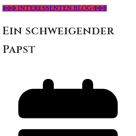
✠✠✠ INTERESSENTEN BLOG ✠✠✠
Ein schweigender
Papst