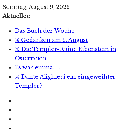
Zum
Sonntag, August 9, 2026
Inhalt
Aktuelles:
springen
Das Buch der Woche
⚔️ Gedanken am 9. August
⚔️ Die Templer-Ruine Eibenstein in
Österreich
Es war einmal …
⚔️ Dante Alighieri ein eingeweihter
Templer?