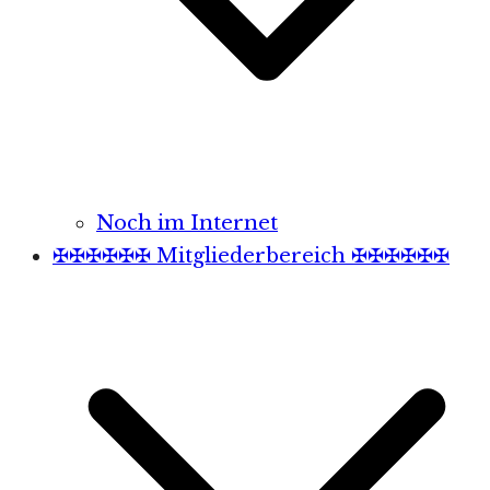
Noch im Internet
✠✠✠✠✠✠ Mitgliederbereich ✠✠✠✠✠✠