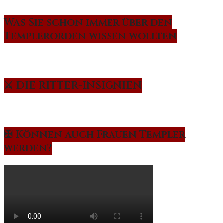
Was Sie schon immer über den
Templerorden wissen wollten
⚔️ DIE RITTER-INSIGNIEN
✠ Können auch Frauen Templer
werden?