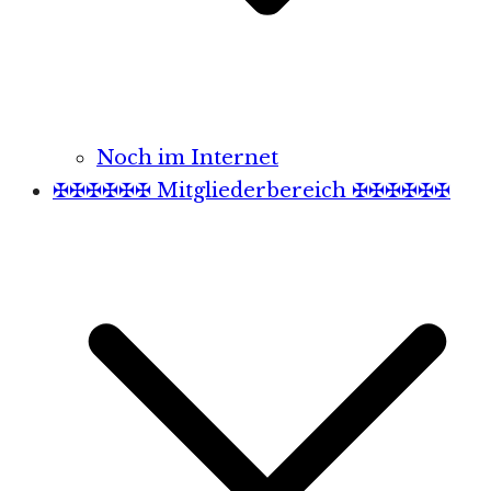
Noch im Internet
✠✠✠✠✠✠ Mitgliederbereich ✠✠✠✠✠✠