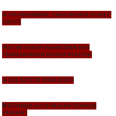
⚔️ Studienbriefe „Gralsrunde (Loge)“
(Ab 67)
Was Sie schon immer über den
Templerorden wissen wollten
⚔️ DIE RITTER-INSIGNIEN
✠ Können auch Frauen Templer
werden?