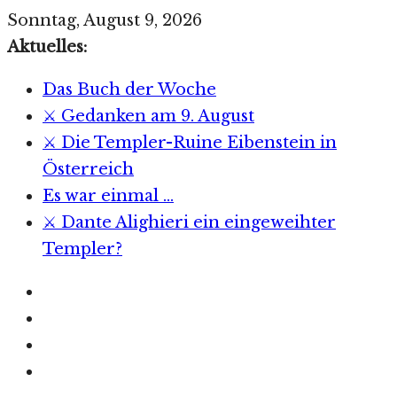
Zum
Sonntag, August 9, 2026
Inhalt
Aktuelles:
springen
Das Buch der Woche
⚔️ Gedanken am 9. August
⚔️ Die Templer-Ruine Eibenstein in
Österreich
Es war einmal …
⚔️ Dante Alighieri ein eingeweihter
Templer?