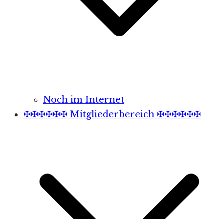
Noch im Internet
✠✠✠✠✠✠ Mitgliederbereich ✠✠✠✠✠✠