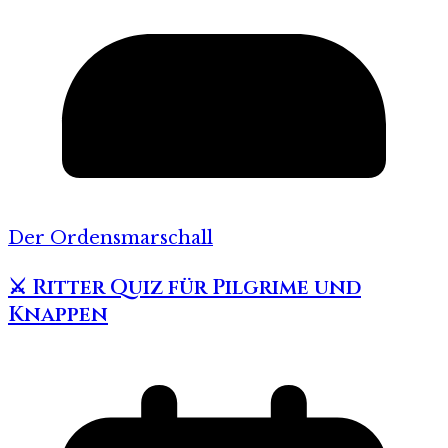
Der Ordensmarschall
⚔️ Ritter Quiz für Pilgrime und
Knappen