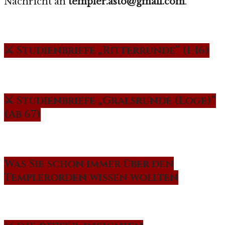
Nachricht an
templer.asto@gmail.com
.
⚔️ Studienbriefe „Ritterrunde“ (1-16)
⚔️ Studienbriefe „Gralsrunde (Loge)“
(Ab 67)
Was Sie schon immer über den
Templerorden wissen wollten