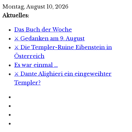
Zum
Montag, August 10, 2026
Inhalt
Aktuelles:
springen
Das Buch der Woche
⚔️ Gedanken am 9. August
⚔️ Die Templer-Ruine Eibenstein in
Österreich
Es war einmal …
⚔️ Dante Alighieri ein eingeweihter
Templer?