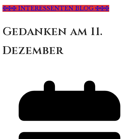
✠✠✠ INTERESSENTEN BLOG ✠✠✠
Gedanken am 11.
Dezember