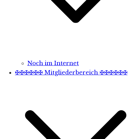
Noch im Internet
✠✠✠✠✠✠ Mitgliederbereich ✠✠✠✠✠✠