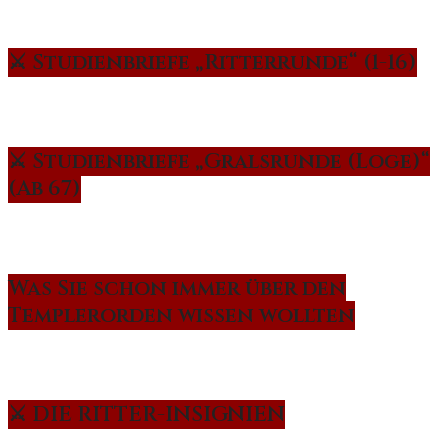
⚔️ Studienbriefe „Ritterrunde“ (1-16)
⚔️ Studienbriefe „Gralsrunde (Loge)“
(Ab 67)
Was Sie schon immer über den
Templerorden wissen wollten
⚔️ DIE RITTER-INSIGNIEN