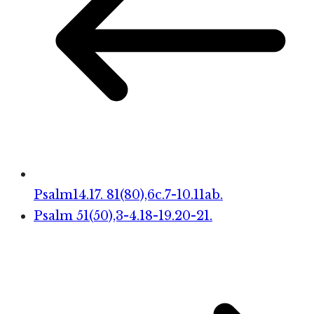
Psalm14.17. 81(80),6c.7-10.11ab.
Psalm 51(50),3-4.18-19.20-21.