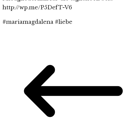
http://wp.me/P5DefT-V6
#mariamagdalena #liebe