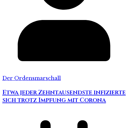
Der Ordensmarschall
Etwa jeder Zehntausendste infizierte
sich trotz Impfung mit Corona