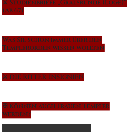
⚔️ Studienbriefe „Gralsrunde (Loge)“
(Ab 67)
Was Sie schon immer über den
Templerorden wissen wollten
⚔️ DIE RITTER-INSIGNIEN
✠ Können auch Frauen Templer
werden?