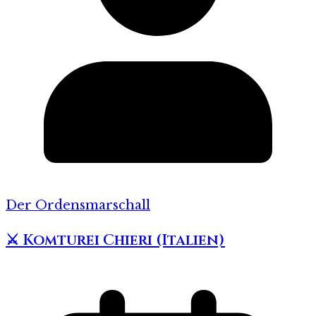
Der Ordensmarschall
⚔️ Komturei Chieri (Italien)