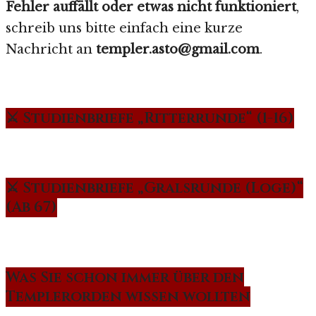
Fehler auffällt oder etwas nicht funktioniert
,
schreib uns bitte einfach eine kurze
Nachricht an
templer.asto@gmail.com
.
⚔️ Studienbriefe „Ritterrunde“ (1-16)
⚔️ Studienbriefe „Gralsrunde (Loge)“
(Ab 67)
Was Sie schon immer über den
Templerorden wissen wollten