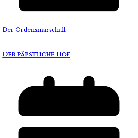
Der Ordensmarschall
Der päpstliche Hof