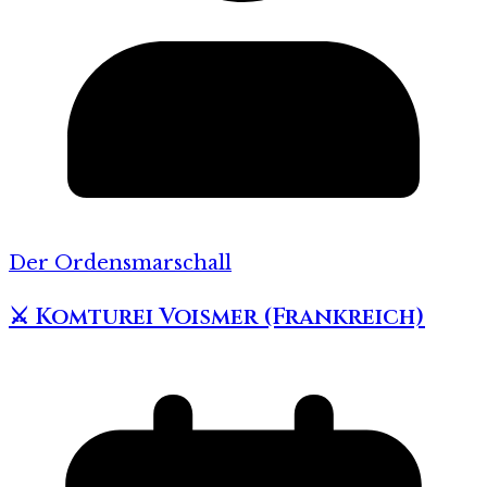
Der Ordensmarschall
⚔️ Komturei Voismer (Frankreich)