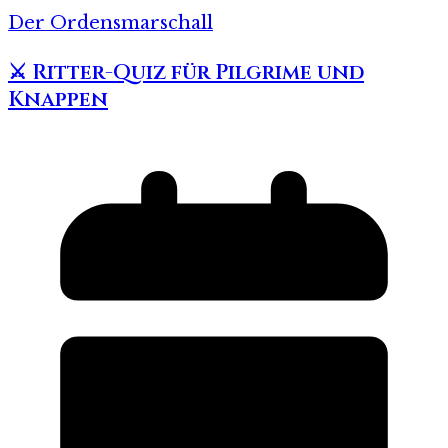
Der Ordensmarschall
⚔️ Ritter-Quiz für Pilgrime und
Knappen