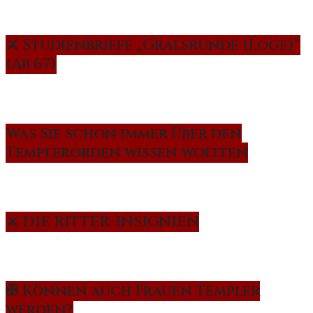
⚔️ Studienbriefe „Gralsrunde (Loge)“
(Ab 67)
Was Sie schon immer über den
Templerorden wissen wollten
⚔️ DIE RITTER-INSIGNIEN
✠ Können auch Frauen Templer
werden?