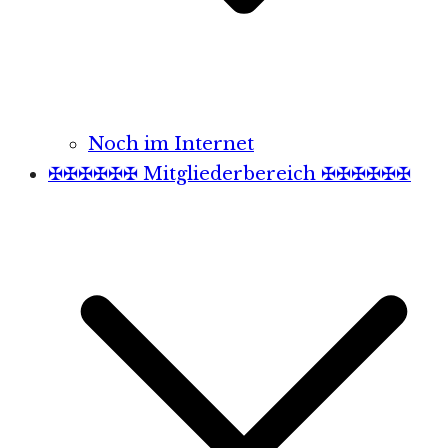
Noch im Internet
✠✠✠✠✠✠ Mitgliederbereich ✠✠✠✠✠✠