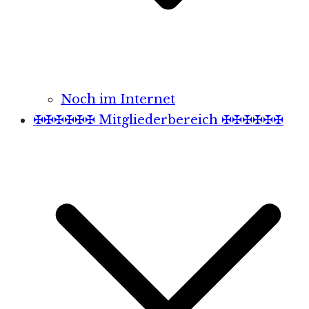
Noch im Internet
✠✠✠✠✠✠ Mitgliederbereich ✠✠✠✠✠✠