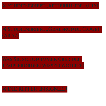
⚔️ Studienbriefe „Ritterrunde“ (1-16)
⚔️ Studienbriefe „Gralsrunde (Loge)“
(Ab 67)
Was Sie schon immer über den
Templerorden wissen wollten
⚔️ DIE RITTER-INSIGNIEN