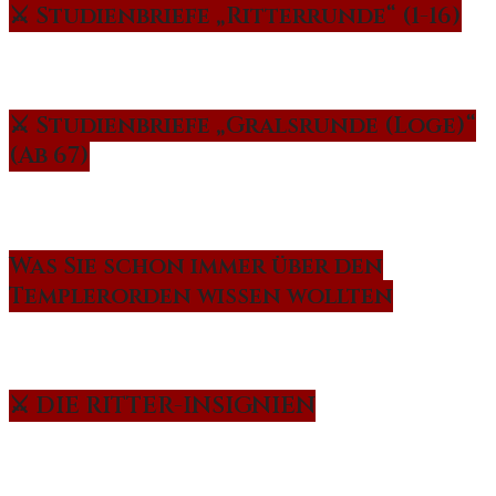
⚔️ Studienbriefe „Ritterrunde“ (1-16)
⚔️ Studienbriefe „Gralsrunde (Loge)“
(Ab 67)
Was Sie schon immer über den
Templerorden wissen wollten
⚔️ DIE RITTER-INSIGNIEN