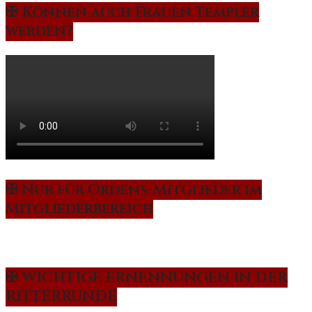
✠ Können auch Frauen Templer
werden?
✠ Nur für Ordens-Mitglieder im
Mitgliederbereich
✠ WICHTIGE ERNENNUNGEN IN DER
RITTERRUNDE