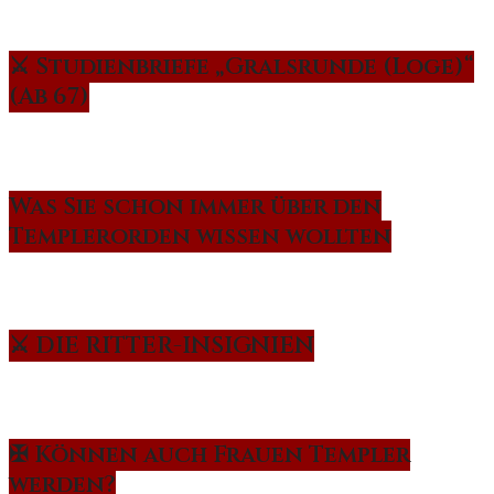
⚔️ Studienbriefe „Gralsrunde (Loge)“
(Ab 67)
Was Sie schon immer über den
Templerorden wissen wollten
⚔️ DIE RITTER-INSIGNIEN
✠ Können auch Frauen Templer
werden?