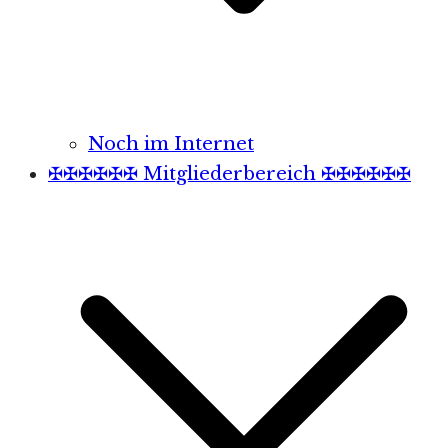
Noch im Internet
✠✠✠✠✠✠ Mitgliederbereich ✠✠✠✠✠✠