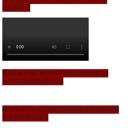
werden?
✠ Nur für Ordens-Mitglieder im
Mitgliederbereich
✠ WICHTIGE ERNENNUNGEN IN DER
RITTERRUNDE