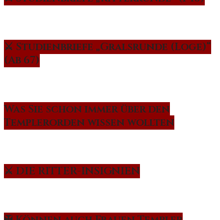
⚔️ Studienbriefe „Gralsrunde (Loge)“
(Ab 67)
Was Sie schon immer über den
Templerorden wissen wollten
⚔️ DIE RITTER-INSIGNIEN
✠ Können auch Frauen Templer