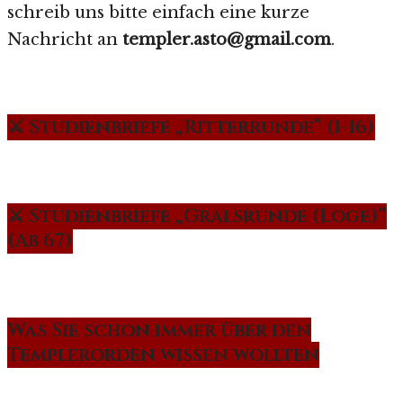
schreib uns bitte einfach eine kurze
Nachricht an
templer.asto@gmail.com
.
⚔️ Studienbriefe „Ritterrunde“ (1-16)
⚔️ Studienbriefe „Gralsrunde (Loge)“
(Ab 67)
Was Sie schon immer über den
Templerorden wissen wollten