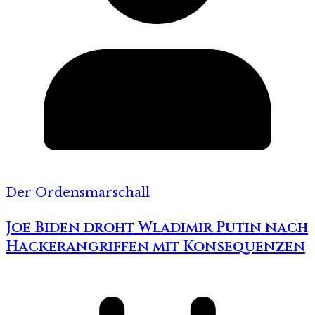
Der Ordensmarschall
Joe Biden droht Wladimir Putin nach
Hackerangriffen mit Konsequenzen