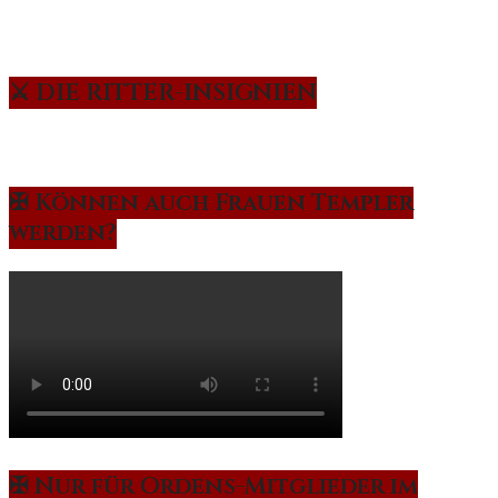
⚔️ DIE RITTER-INSIGNIEN
✠ Können auch Frauen Templer
werden?
✠ Nur für Ordens-Mitglieder im