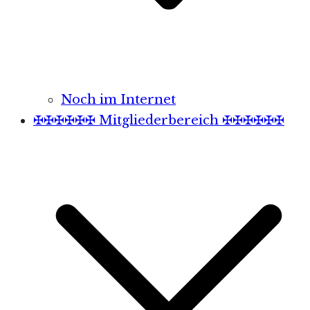
Noch im Internet
✠✠✠✠✠✠ Mitgliederbereich ✠✠✠✠✠✠