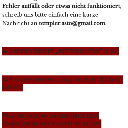
Fehler auffällt oder etwas nicht funktioniert
,
schreib uns bitte einfach eine kurze
Nachricht an
templer.asto@gmail.com
.
⚔️ Studienbriefe „Ritterrunde“ (1-16)
⚔️ Studienbriefe „Gralsrunde (Loge)“
(Ab 67)
Was Sie schon immer über den
Templerorden wissen wollten