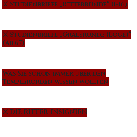
⚔️ Studienbriefe „Ritterrunde“ (1-16)
⚔️ Studienbriefe „Gralsrunde (Loge)“
(Ab 67)
Was Sie schon immer über den
Templerorden wissen wollten
⚔️ DIE RITTER-INSIGNIEN