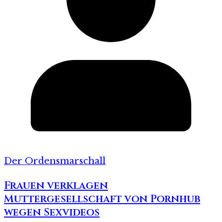
Der Ordensmarschall
Frauen verklagen
Muttergesellschaft von Pornhub
wegen Sexvideos