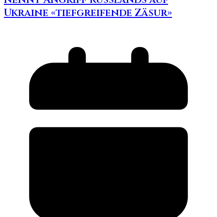
Ukraine «tiefgreifende Zäsur»