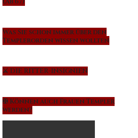
(Ab 67)
Was Sie schon immer über den
Templerorden wissen wollten
⚔️ DIE RITTER-INSIGNIEN
✠ Können auch Frauen Templer
werden?