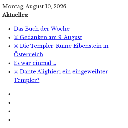
Zum
Montag, August 10, 2026
Inhalt
Aktuelles:
springen
Das Buch der Woche
⚔️ Gedanken am 9. August
⚔️ Die Templer-Ruine Eibenstein in
Österreich
Es war einmal …
⚔️ Dante Alighieri ein eingeweihter
Templer?