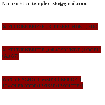
Nachricht an
templer.asto@gmail.com
.
⚔️ Studienbriefe „Ritterrunde“ (1-16)
⚔️ Studienbriefe „Gralsrunde (Loge)“
(Ab 67)
Was Sie schon immer über den
Templerorden wissen wollten