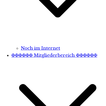
Noch im Internet
✠✠✠✠✠✠ Mitgliederbereich ✠✠✠✠✠✠