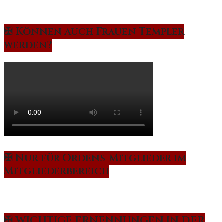
✠ Können auch Frauen Templer
werden?
✠ Nur für Ordens-Mitglieder im
Mitgliederbereich
✠ WICHTIGE ERNENNUNGEN IN DER