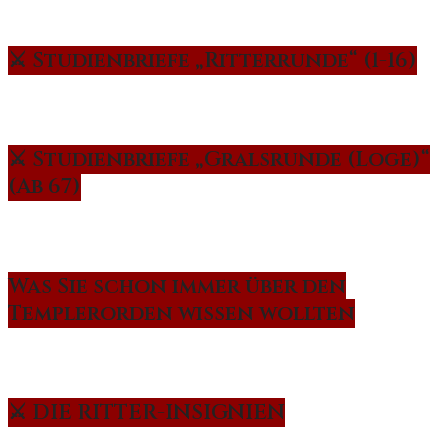
⚔️ Studienbriefe „Ritterrunde“ (1-16)
⚔️ Studienbriefe „Gralsrunde (Loge)“
(Ab 67)
Was Sie schon immer über den
Templerorden wissen wollten
⚔️ DIE RITTER-INSIGNIEN