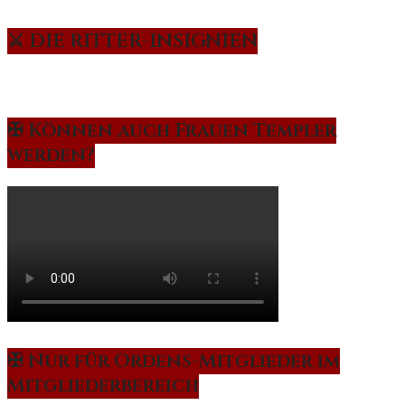
⚔️ DIE RITTER-INSIGNIEN
✠ Können auch Frauen Templer
werden?
✠ Nur für Ordens-Mitglieder im
Mitgliederbereich