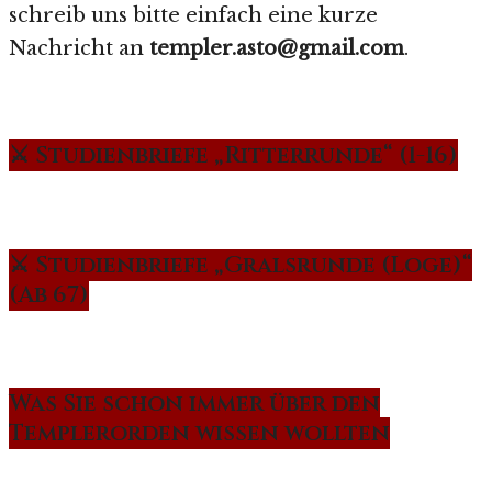
schreib uns bitte einfach eine kurze
Nachricht an
templer.asto@gmail.com
.
⚔️ Studienbriefe „Ritterrunde“ (1-16)
⚔️ Studienbriefe „Gralsrunde (Loge)“
(Ab 67)
Was Sie schon immer über den
Templerorden wissen wollten