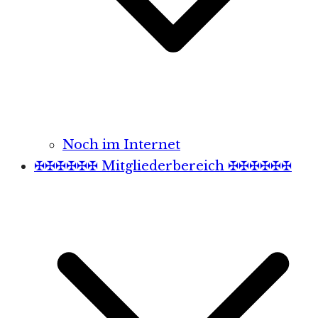
Noch im Internet
✠✠✠✠✠✠ Mitgliederbereich ✠✠✠✠✠✠