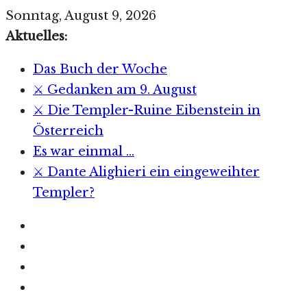
Zum
Sonntag, August 9, 2026
Inhalt
Aktuelles:
springen
Das Buch der Woche
⚔️ Gedanken am 9. August
⚔️ Die Templer-Ruine Eibenstein in
Österreich
Es war einmal …
⚔️ Dante Alighieri ein eingeweihter
Templer?