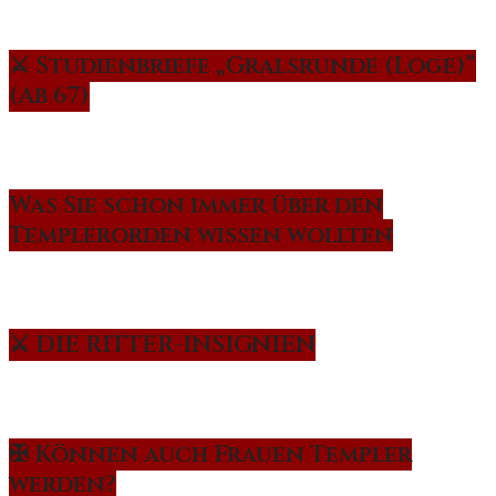
⚔️ Studienbriefe „Gralsrunde (Loge)“
(Ab 67)
Was Sie schon immer über den
Templerorden wissen wollten
⚔️ DIE RITTER-INSIGNIEN
✠ Können auch Frauen Templer
werden?