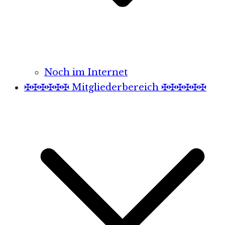
Noch im Internet
✠✠✠✠✠✠ Mitgliederbereich ✠✠✠✠✠✠