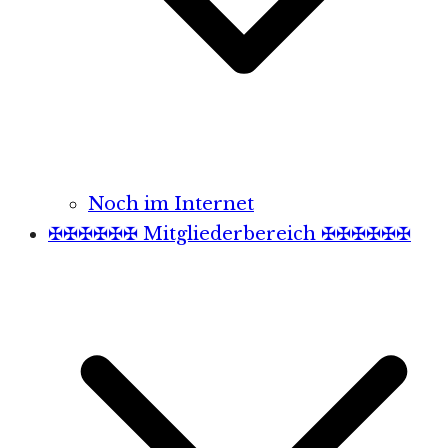
Noch im Internet
✠✠✠✠✠✠ Mitgliederbereich ✠✠✠✠✠✠