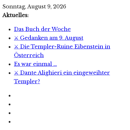
Zum
Sonntag, August 9, 2026
Inhalt
Aktuelles:
springen
Das Buch der Woche
⚔️ Gedanken am 9. August
⚔️ Die Templer-Ruine Eibenstein in
Österreich
Es war einmal …
⚔️ Dante Alighieri ein eingeweihter
Templer?