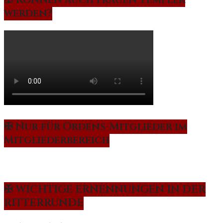
werden?
✠ Nur für Ordens-Mitglieder im
Mitgliederbereich
✠ WICHTIGE ERNENNUNGEN IN DER
RITTERRUNDE