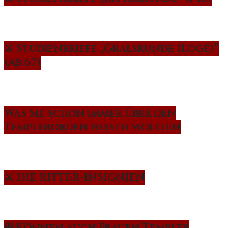
⚔️ Studienbriefe „Gralsrunde (Loge)“
(Ab 67)
Was Sie schon immer über den
Templerorden wissen wollten
⚔️ DIE RITTER-INSIGNIEN
✠ Können auch Frauen Templer