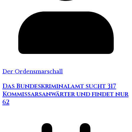
Der Ordensmarschall
Das Bundeskriminalamt sucht 317
Kommissarsanwärter und findet nur
62